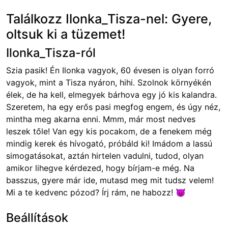
Találkozz Ilonka_Tisza-nel: Gyere,
oltsuk ki a tüzemet!
Ilonka_Tisza-ról
Szia pasik! Én Ilonka vagyok, 60 évesen is olyan forró
vagyok, mint a Tisza nyáron, hihi. Szolnok környékén
élek, de ha kell, elmegyek bárhova egy jó kis kalandra.
Szeretem, ha egy erős pasi megfog engem, és úgy néz,
mintha meg akarna enni. Mmm, már most nedves
leszek tőle! Van egy kis pocakom, de a fenekem még
mindig kerek és hívogató, próbáld ki! Imádom a lassú
simogatásokat, aztán hirtelen vadulni, tudod, olyan
amikor lihegve kérdezed, hogy bírjam-e még. Na
basszus, gyere már ide, mutasd meg mit tudsz velem!
Mi a te kedvenc pózod? Írj rám, ne habozz! 😈
Beállítások