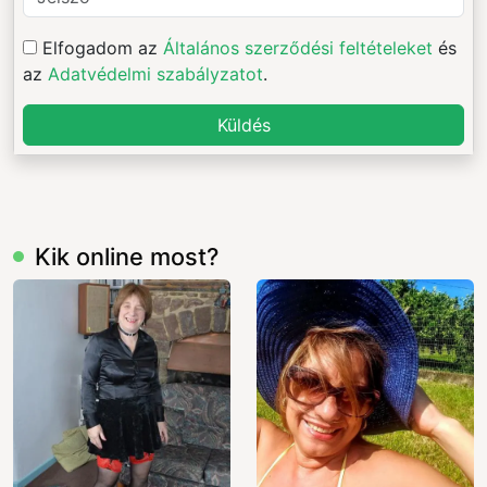
Elfogadom az
Általános szerződési feltételeket
és
az
Adatvédelmi szabályzatot
.
Küldés
Kik online most?