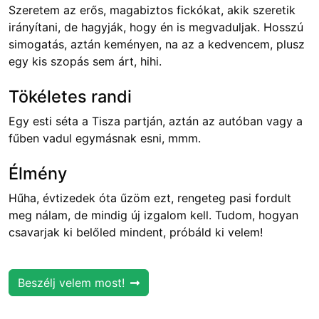
Szeretem az erős, magabiztos fickókat, akik szeretik
irányítani, de hagyják, hogy én is megvaduljak. Hosszú
simogatás, aztán keményen, na az a kedvencem, plusz
egy kis szopás sem árt, hihi.
Tökéletes randi
Egy esti séta a Tisza partján, aztán az autóban vagy a
fűben vadul egymásnak esni, mmm.
Élmény
Hűha, évtizedek óta űzöm ezt, rengeteg pasi fordult
meg nálam, de mindig új izgalom kell. Tudom, hogyan
csavarjak ki belőled mindent, próbáld ki velem!
Beszélj velem most!