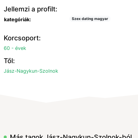
Jellemzi a profilt:
kategóriák:
Szex dating magyar
Korcsoport:
60 - évek
Től:
Jász-Nagykun-Szolnok
Más tagok Jász-Nagykun-Szolnok-ból