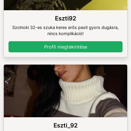
Eszti92
Szolnoki 32-es szuka keres erős pasit gyors dugásra,
nincs komplikáció!
Profil megtekintése
Eszti_92