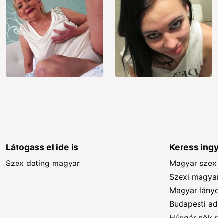
Látogass el ide is
Keress ing
Szex dating magyar
Magyar szex 
Szexi magya
Magyar lányo
Budapesti ad
Húngár nők 