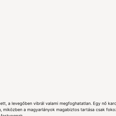
t, a levegőben vibrál valami megfoghatatlan. Egy nő karcsú 
kon, miközben a magyarlányok magabiztos tartása csak fokoz
 fortyognak.