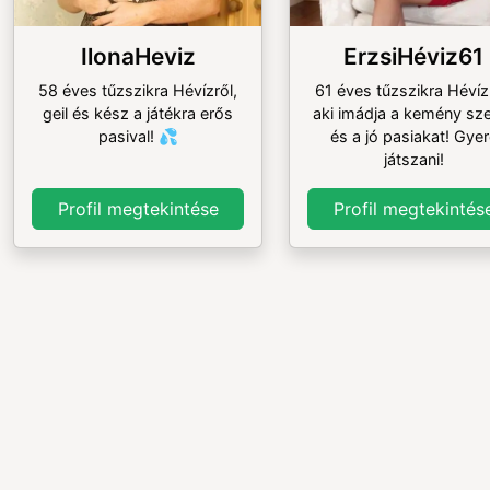
IlonaHeviz
ErzsiHéviz61
58 éves tűzszikra Hévízről,
61 éves tűzszikra Hévízr
geil és kész a játékra erős
aki imádja a kemény sz
pasival! 💦
és a jó pasiakat! Gyer
játszani!
Profil megtekintése
Profil megtekintés