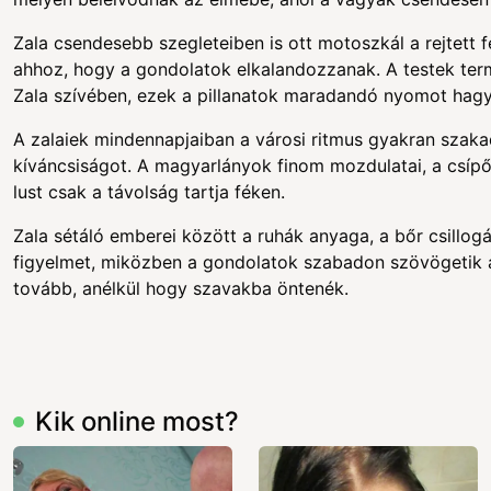
Zala csendesebb szegleteiben is ott motoszkál a rejtett f
ahhoz, hogy a gondolatok elkalandozzanak. A testek term
Zala szívében, ezek a pillanatok maradandó nyomot hagy
A zalaiek mindennapjaiban a városi ritmus gyakran szaka
kíváncsiságot. A magyarlányok finom mozdulatai, a csípő r
lust csak a távolság tartja féken.
Zala sétáló emberei között a ruhák anyaga, a bőr csillogás
figyelmet, miközben a gondolatok szabadon szövögetik a 
tovább, anélkül hogy szavakba öntenék.
Kik online most?