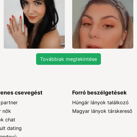
Továbbiak megtekintése
yenes csevegést
Forró beszélgetések
partner
Húngár lányok találkozó
r nők
Magyar lányok társkereső
k chat
ult dating
randevú