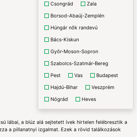
Csongrád
Zala
Borsod-Abaúj-Zemplén
Húngár nők randevú
Bács-Kiskun
Győr-Moson-Sopron
Szabolcs-Szatmár-Bereg
Pest
Vas
Budapest
Hajdú-Bihar
Veszprém
Nógrád
Heves
lábai, a blúz alá sejtetett ívek hirtelen felébresztik a
za a pillanatnyi izgalmat. Ezek a rövid találkozások