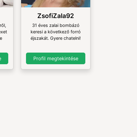
ZsofiZala92
ől,
31 éves zalai bombázó
exet
keresi a következő forró
e
éjszakát. Gyere chatelni!
e
Profil megtekintése