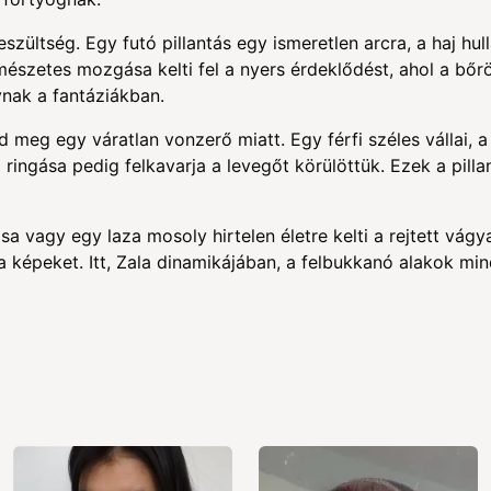
eszültség. Egy futó pillantás egy ismeretlen arcra, a haj h
észetes mozgása kelti fel a nyers érdeklődést, ahol a bőr
nak a fantáziákban.
d meg egy váratlan vonzerő miatt. Egy férfi széles vállai,
ingása pedig felkavarja a levegőt körülöttük. Ezek a pillan
a vagy egy laza mosoly hirtelen életre kelti a rejtett vágya
képeket. Itt, Zala dinamikájában, a felbukkanó alakok mi