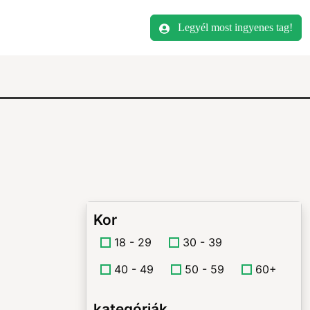
Legyél most ingyenes tag!
Kor
18 - 29
30 - 39
40 - 49
50 - 59
60+
kategóriák