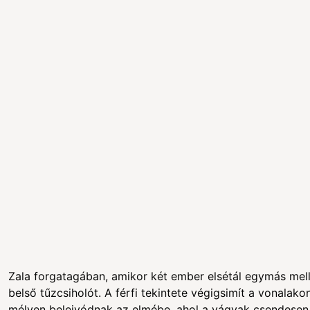
Zala forgatagában, amikor két ember elsétál egymás mellet
belső tűzcsiholót. A férfi tekintete végigsimít a vonala
mélyen beleivódnak az elmébe, ahol a vágyak csendesen