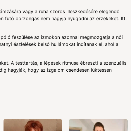
ullámzására vagy a ruha szoros illeszkedésére elegendő
ön futó borzongás nem hagyja nyugodni az érzékeket. Itt,
 a póló feszülése az izmokon azonnal megmozgatja a női
atnyi észlelések belső hullámokat indítanak el, ahol a
kat. A testtartás, a lépések ritmusa ébreszti a szenzuális
ndig hagyják, hogy az izgalom csendesen lüktessen