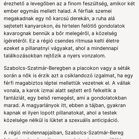
érezhető a levegőben az a finom feszültség, amikor két
ember egymás mellett halad. A férfiak szemei
megakadnak egy nő karcsú derekán, a ruha alá
sejtetett kanyarokon, és hirtelen felötlő gondolatok
kavarognak bennük a bőr melegéről, a közelség
ígéretéről. Ez a régió csendes ritmusa kelti életre
ezeket a pillanatnyi vágyakat, ahol a mindennapi
találkozásokban rejtőzik a nyers vonzalom.
Szabolcs-Szatmár-Beregben a piacokon vagy a séták
során a nők is érzik azt a csiklandozó izgalmat, ha egy
férfi magabiztos léptei mellettük vezetnek el. A vállak
vonala, a karok izmai alatt sejtett erő felkeltik a
fantáziát, egy belső remegést, ami a gondolatokban
marad. A magyarlányok itt, ebben a tájban, gyakran
kapnak el ilyen lopott pillanatokat, ahol a testek
közelsége nélkül is lüktet a szexuális anticipáció.
A régió mindennapjaiban, Szabolcs-Szatmár-Bereg