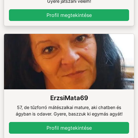
Gyere játszani velem!
Profil megtekintése
ErzsiMata69
57, de tűzforró mátészalkai mature, aki chatben és
ágyban is odaver. Gyere, baszzuk ki egymás agyát!
Profil megtekintése