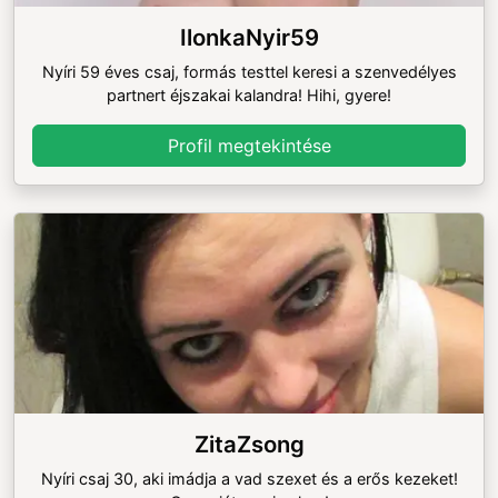
IlonkaNyir59
Nyíri 59 éves csaj, formás testtel keresi a szenvedélyes
partnert éjszakai kalandra! Hihi, gyere!
Profil megtekintése
ZitaZsong
Nyíri csaj 30, aki imádja a vad szexet és a erős kezeket!