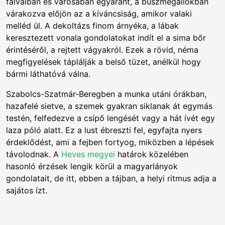
falvaiban és városában egyaránt, a buszmegállókban
várakozva előjön az a kíváncsiság, amikor valaki
melléd ül. A dekoltázs finom árnyéka, a lábak
keresztezett vonala gondolatokat indít el a sima bőr
érintéséről, a rejtett vágyakról. Ezek a rövid, néma
megfigyelések táplálják a belső tüzet, anélkül hogy
bármi láthatóvá válna.
Szabolcs-Szatmár-Beregben a munka utáni órákban,
hazafelé sietve, a szemek gyakran siklanak át egymás
testén, felfedezve a csípő lengését vagy a hát ívét egy
laza póló alatt. Ez a lust ébreszti fel, egyfajta nyers
érdeklődést, ami a fejben fortyog, miközben a lépések
távolodnak. A
Heves megyei
határok közelében
hasonló érzések lengik körül a magyarlányok
gondolatait, de itt, ebben a tájban, a helyi ritmus adja a
sajátos ízt.