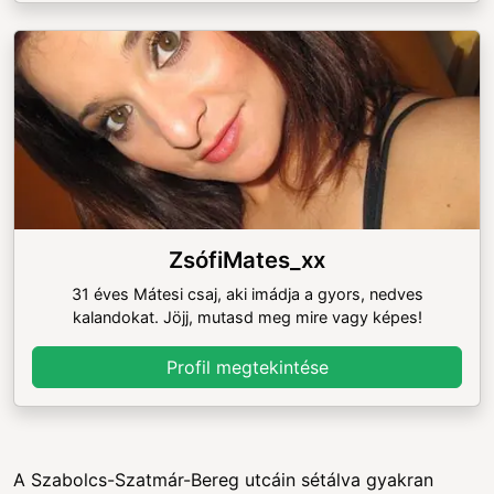
ZsófiMates_xx
31 éves Mátesi csaj, aki imádja a gyors, nedves
kalandokat. Jöjj, mutasd meg mire vagy képes!
Profil megtekintése
A Szabolcs-Szatmár-Bereg utcáin sétálva gyakran