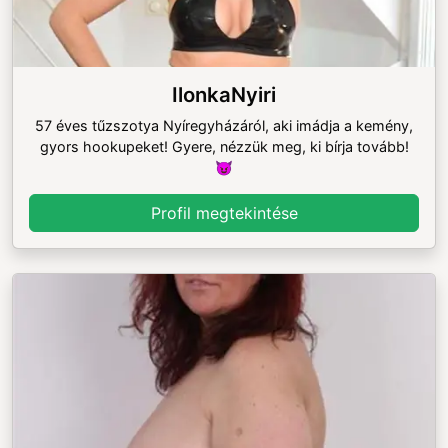
IlonkaNyiri
57 éves tűzszotya Nyíregyházáról, aki imádja a kemény,
gyors hookupeket! Gyere, nézzük meg, ki bírja tovább!
😈
Profil megtekintése