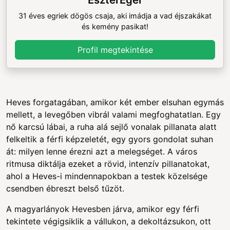
31 éves egriek dögös csaja, aki imádja a vad éjszakákat
és kemény pasikat!
Profil megtekintése
Heves forgatagában, amikor két ember elsuhan egymás
mellett, a levegőben vibrál valami megfoghatatlan. Egy
nő karcsú lábai, a ruha alá sejlő vonalak pillanata alatt
felkeltik a férfi képzeletét, egy gyors gondolat suhan
át: milyen lenne érezni azt a melegséget. A város
ritmusa diktálja ezeket a rövid, intenzív pillanatokat,
ahol a Heves-i mindennapokban a testek közelsége
csendben ébreszt belső tűzöt.
A magyarlányok Hevesben járva, amikor egy férfi
tekintete végigsiklik a vállukon, a dekoltázsukon, ott