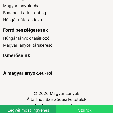
Magyar lányok chat
Budapesti adult dating
Húngár nők randevú
Forró beszélgetések
Húngár lányok találkozó
Magyar lányok társkereső
Ismerőseink
A magyarlanyok.eu-ról
© 2026 Magyar Lanyok
Általános Szerződési Feltételek
Adatvédelmi irányelvek
Legyél most ingyenes
Szűrők