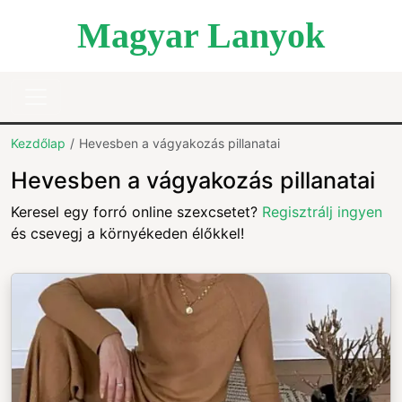
Magyar Lanyok
Kezdőlap
Hevesben a vágyakozás pillanatai
Hevesben a vágyakozás pillanatai
Keresel egy forró online szexcsetet?
Regisztrálj ingyen
és csevegj a környékeden élőkkel!