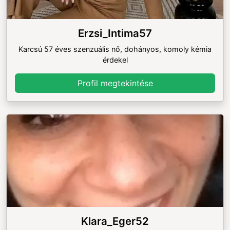
Erzsi_Intima57
Karcsú 57 éves szenzuális nő, dohányos, komoly kémia
érdekel
Profil megtekintése
Klara_Eger52