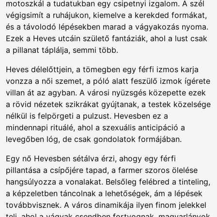
motoszkál a tudatukban egy csipetnyi izgalom. A szél
végigsimít a ruhájukon, kiemelve a kerekded formákat,
és a távolodó lépésekben marad a vágyakozás nyoma.
Ezek a Heves utcáin születő fantáziák, ahol a lust csak
a pillanat táplálja, semmi több.
Heves délelőttjein, a tömegben egy férfi izmos karja
vonzza a női szemet, a póló alatt feszülő izmok ígérete
villan át az agyban. A városi nyüzsgés közepette ezek
a rövid nézetek szikrákat gyújtanak, a testek közelsége
nélkül is felpörgeti a pulzust. Hevesben ez a
mindennapi rituálé, ahol a szexuális anticipáció a
levegőben lóg, de csak gondolatok formájában.
Egy nő Hevesben sétálva érzi, ahogy egy férfi
pillantása a csípőjére tapad, a farmer szoros ölelése
hangsúlyozza a vonalakat. Belsőleg felébred a tinteling,
a képzeletben táncolnak a lehetőségek, ám a lépések
továbbvisznek. A város dinamikája ilyen finom jelekkel
teli, ahol a vágyak csendben fortyognak, magyarlányok