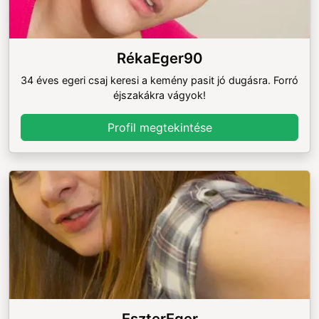
RékaEger90
34 éves egeri csaj keresi a kemény pasit jó dugásra. Forró
éjszakákra vágyok!
Profil megtekintése
EszterEger