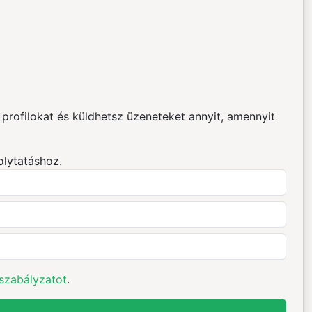
rofilokat és küldhetsz üzeneteket annyit, amennyit
olytatáshoz.
szabályzatot
.