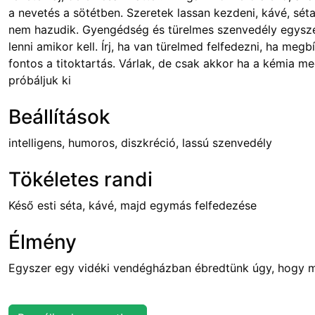
a nevetés a sötétben. Szeretek lassan kezdeni, kávé, séta,
nem hazudik. Gyengédség és türelmes szenvedély egyszer
lenni amikor kell. Írj, ha van türelmed felfedezni, ha me
fontos a titoktartás. Várlak, de csak akkor ha a kémia m
próbáljuk ki
Beállítások
intelligens, humoros, diszkréció, lassú szenvedély
Tökéletes randi
Késő esti séta, kávé, majd egymás felfedezése
Élmény
Egyszer egy vidéki vendégházban ébredtünk úgy, hogy 