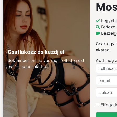
Mos
Legyél
Fedezd 
Beszélg
Csak egy m
akarsz.
Csatlakozz és kezdj el
Sok ember online vár rád. Töltsd ki ezt
Add meg az
és lépj kapcsolatba.
Elfogad