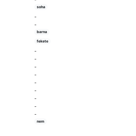
soha
-
-
barna
fekete
-
-
-
-
-
-
-
-
-
nem