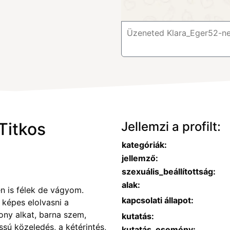
Titkos
Jellemzi a profilt:
kategóriák:
jellemző:
szexuális_beállítottság:
alak:
én is félek de vágyom.
kapcsolati állapot:
 képes elolvasni a
ony alkat, barna szem,
kutatás:
assú közeledés, a kétérintés,
kutatás_esemény: