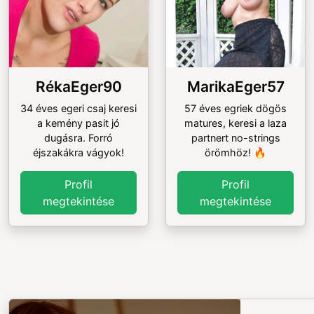
RékaEger90
MarikaEger57
34 éves egeri csaj keresi
57 éves egriek dögös
a kemény pasit jó
matures, keresi a laza
dugásra. Forró
partnert no-strings
éjszakákra vágyok!
örömhöz! 🔥
Profil
Profil
megtekintése
megtekintése