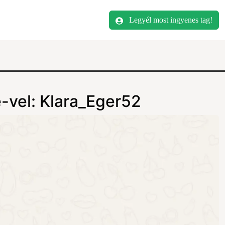
Legyél most ingyenes tag!
-vel: Klara_Eger52