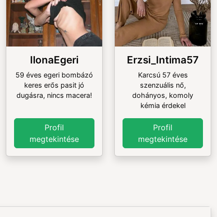
IlonaEgeri
Erzsi_Intima57
59 éves egeri bombázó
Karcsú 57 éves
keres erős pasit jó
szenzuális nő,
dugásra, nincs macera!
dohányos, komoly
kémia érdekel
Profil
Profil
megtekintése
megtekintése