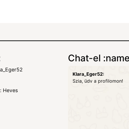
:
Chat-el :name
ra_Eger52
Klara_Eger52:
Szia, üdv a profilomon!
: Heves