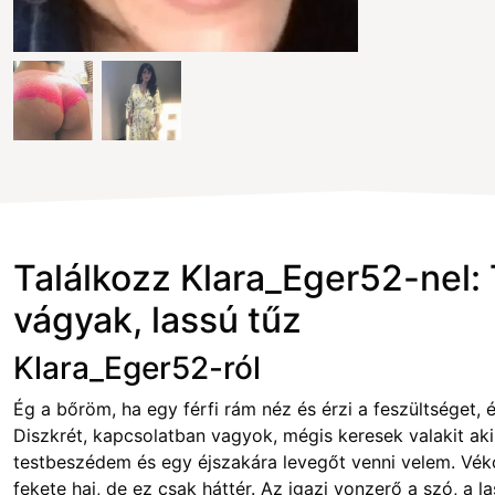
Találkozz Klara_Eger52-nel: 
vágyak, lassú tűz
Klara_Eger52-ról
Ég a bőröm, ha egy férfi rám néz és érzi a feszültséget, 
Diszkrét, kapcsolatban vagyok, mégis keresek valakit aki
testbeszédem és egy éjszakára levegőt venni velem. Vék
fekete haj, de ez csak háttér. Az igazi vonzerő a szó, a l