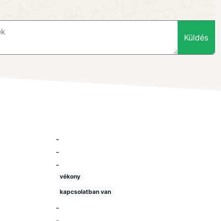
Küldés
-
-
-
vékony
kapcsolatban van
-
-