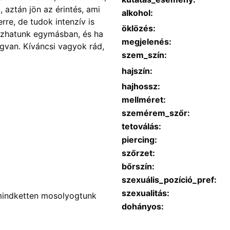
 aztán jön az érintés, ami
alkohol:
re, de tudok intenzív is
öklözés:
gbízhatunk egymásban, és ha
megjelenés:
egvan. Kíváncsi vagyok rád,
szem_szín:
hajszín:
hajhossz:
mellméret:
szemérem_szőr:
tetoválás:
piercing:
szőrzet:
bőrszín:
szexuális_pozíció_pref:
szexualitás:
mindketten mosolyogtunk
dohányos: