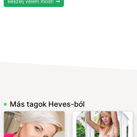
Beszélj velem most!
Más tagok Heves-ból