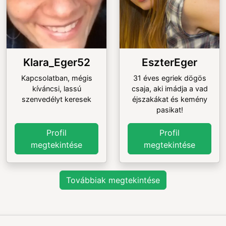
Klara_Eger52
EszterEger
Kapcsolatban, mégis
31 éves egriek dögös
kíváncsi, lassú
csaja, aki imádja a vad
szenvedélyt keresek
éjszakákat és kemény
pasikat!
Profil
Profil
megtekintése
megtekintése
Továbbiak megtekintése