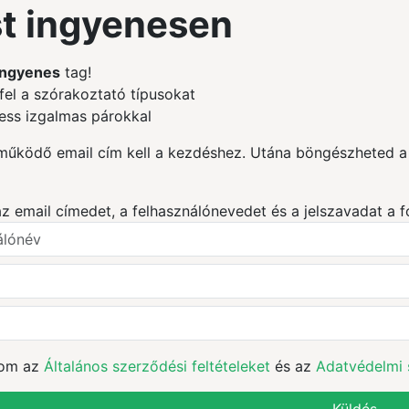
t ingyenesen
ingyenes
tag!
fel a szórakoztató típusokat
ess izgalmas párokkal
űködő email cím kell a kezdéshez. Utána böngészheted a p
 email címedet, a felhasználónevedet és a jelszavadat a f
om az
Általános szerződési feltételeket
és az
Adatvédelmi 