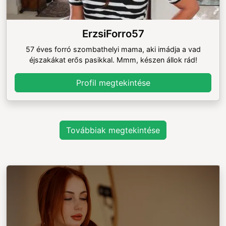
ErzsiForro57
57 éves forró szombathelyi mama, aki imádja a vad
éjszakákat erős pasikkal. Mmm, készen állok rád!
Profil megtekintése
Továbbiak megtekintése