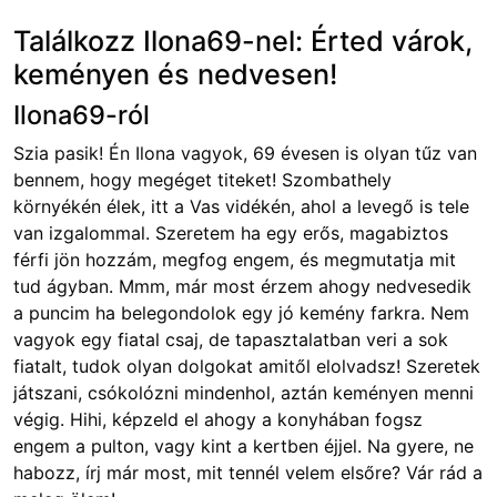
Találkozz Ilona69-nel: Érted várok,
keményen és nedvesen!
Ilona69-ról
Szia pasik! Én Ilona vagyok, 69 évesen is olyan tűz van
bennem, hogy megéget titeket! Szombathely
környékén élek, itt a Vas vidékén, ahol a levegő is tele
van izgalommal. Szeretem ha egy erős, magabiztos
férfi jön hozzám, megfog engem, és megmutatja mit
tud ágyban. Mmm, már most érzem ahogy nedvesedik
a puncim ha belegondolok egy jó kemény farkra. Nem
vagyok egy fiatal csaj, de tapasztalatban veri a sok
fiatalt, tudok olyan dolgokat amitől elolvadsz! Szeretek
játszani, csókolózni mindenhol, aztán keményen menni
végig. Hihi, képzeld el ahogy a konyhában fogsz
engem a pulton, vagy kint a kertben éjjel. Na gyere, ne
habozz, írj már most, mit tennél velem elsőre? Vár rád a