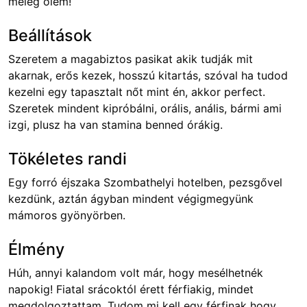
meleg ölem!
Beállítások
Szeretem a magabiztos pasikat akik tudják mit
akarnak, erős kezek, hosszú kitartás, szóval ha tudod
kezelni egy tapasztalt nőt mint én, akkor perfect.
Szeretek mindent kipróbálni, orális, anális, bármi ami
izgi, plusz ha van stamina benned órákig.
Tökéletes randi
Egy forró éjszaka Szombathelyi hotelben, pezsgővel
kezdünk, aztán ágyban mindent végigmegyünk
mámoros gyönyörben.
Élmény
Húh, annyi kalandom volt már, hogy mesélhetnék
napokig! Fiatal srácoktól érett férfiakig, mindet
megdolgoztattam. Tudom mi kell egy férfinak hogy