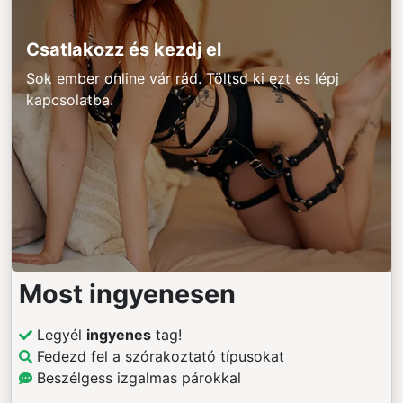
Csatlakozz és kezdj el
Sok ember online vár rád. Töltsd ki ezt és lépj
kapcsolatba.
Most ingyenesen
Legyél
ingyenes
tag!
Fedezd fel a szórakoztató típusokat
Beszélgess izgalmas párokkal