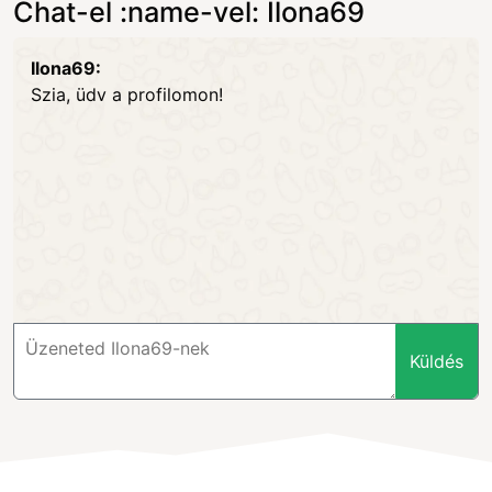
Chat-el :name-vel: Ilona69
Ilona69:
Szia, üdv a profilomon!
Küldés