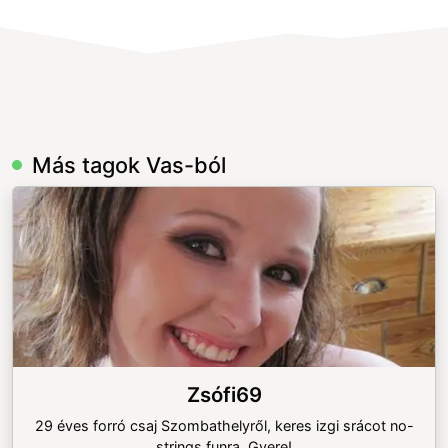
Más tagok Vas-ból
Zsófi69
29 éves forró csaj Szombathelyről, keres izgi srácot no-
strings funra. Gyere!