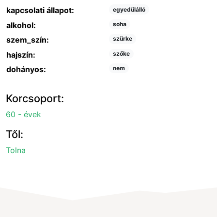
kapcsolati állapot:
egyedülálló
alkohol:
soha
szem_szín:
szürke
hajszín:
szőke
dohányos:
nem
Korcsoport:
60 - évek
Től:
Tolna