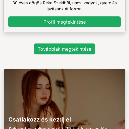
30 éves dögös Réka Szekiből, uncsi vagyok, gyere és
lazítsunk át forrón!
Profil megtekintése
Továbbiak megtekintése
Csatlakozz és kezdj el
Sok ember online vár rád. Töltsd ki ezt és lépj