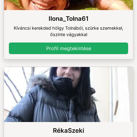
Ilona_Tolna61
Kíváncsi kerekded hölgy Tolnából, szürke szemekkel,
őszinte vágyakkal
Profil megtekintése
RékaSzeki