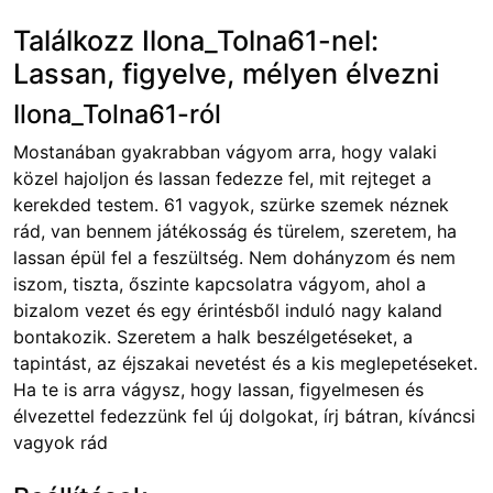
Találkozz Ilona_Tolna61-nel:
Lassan, figyelve, mélyen élvezni
Ilona_Tolna61-ról
Mostanában gyakrabban vágyom arra, hogy valaki
közel hajoljon és lassan fedezze fel, mit rejteget a
kerekded testem. 61 vagyok, szürke szemek néznek
rád, van bennem játékosság és türelem, szeretem, ha
lassan épül fel a feszültség. Nem dohányzom és nem
iszom, tiszta, őszinte kapcsolatra vágyom, ahol a
bizalom vezet és egy érintésből induló nagy kaland
bontakozik. Szeretem a halk beszélgetéseket, a
tapintást, az éjszakai nevetést és a kis meglepetéseket.
Ha te is arra vágysz, hogy lassan, figyelmesen és
élvezettel fedezzünk fel új dolgokat, írj bátran, kíváncsi
vagyok rád