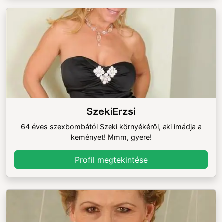
SzekiErzsi
64 éves szexbombától Szeki környékéről, aki imádja a
keményet! Mmm, gyere!
Profil megtekintése