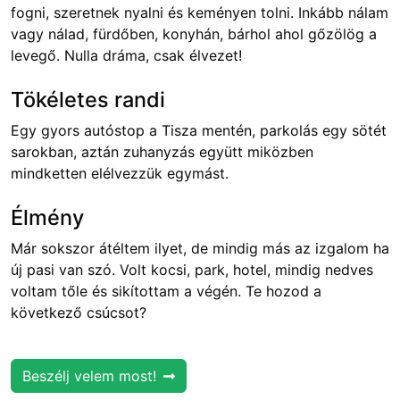
fogni, szeretnek nyalni és keményen tolni. Inkább nálam
vagy nálad, fürdőben, konyhán, bárhol ahol gőzölög a
levegő. Nulla dráma, csak élvezet!
Tökéletes randi
Egy gyors autóstop a Tisza mentén, parkolás egy sötét
sarokban, aztán zuhanyzás együtt miközben
mindketten elélvezzük egymást.
Élmény
Már sokszor átéltem ilyet, de mindig más az izgalom ha
új pasi van szó. Volt kocsi, park, hotel, mindig nedves
voltam tőle és sikítottam a végén. Te hozod a
következő csúcsot?
Beszélj velem most!