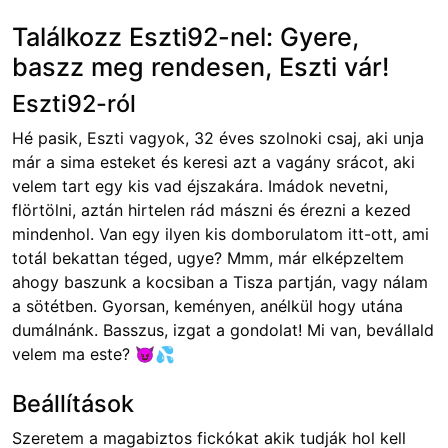
Találkozz Eszti92-nel: Gyere,
baszz meg rendesen, Eszti vár!
Eszti92-ról
Hé pasik, Eszti vagyok, 32 éves szolnoki csaj, aki unja
már a sima esteket és keresi azt a vagány srácot, aki
velem tart egy kis vad éjszakára. Imádok nevetni,
flörtölni, aztán hirtelen rád mászni és érezni a kezed
mindenhol. Van egy ilyen kis domborulatom itt-ott, ami
totál bekattan téged, ugye? Mmm, már elképzeltem
ahogy baszunk a kocsiban a Tisza partján, vagy nálam
a sötétben. Gyorsan, keményen, anélkül hogy utána
dumálnánk. Basszus, izgat a gondolat! Mi van, bevállald
velem ma este? 😈💦
Beállítások
Szeretem a magabiztos fickókat akik tudják hol kell