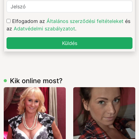
Elfogadom az
Általános szerződési feltételeket
és
az
Adatvédelmi szabályzatot
.
Küldés
Kik online most?