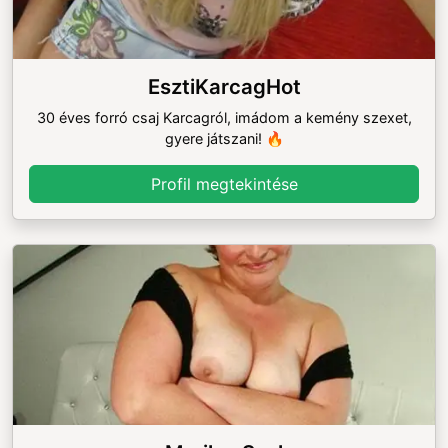
EsztiKarcagHot
30 éves forró csaj Karcagról, imádom a kemény szexet,
gyere játszani! 🔥
Profil megtekintése