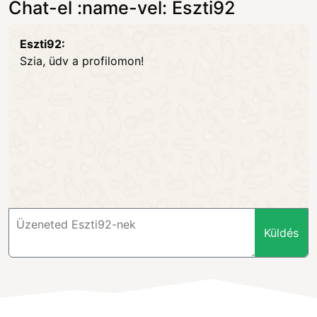
Chat-el :name-vel: Eszti92
Eszti92:
Szia, üdv a profilomon!
Küldés