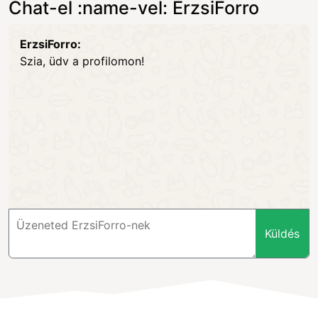
Chat-el :name-vel: ErzsiForro
ErzsiForro:
Szia, üdv a profilomon!
Küldés