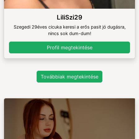
LiliSzi29
Szegedi 29éves cicuka keresi a erős pasit jó dugásra,
nincs sok dum-dum!
Profil megtekintése
Továbbiak megtekintése