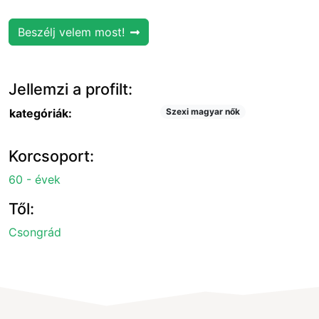
Beszélj velem most!
Jellemzi a profilt:
kategóriák:
Szexi magyar nők
Korcsoport:
60 - évek
Től:
Csongrád