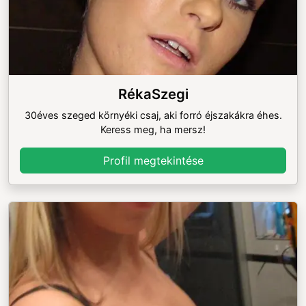
RékaSzegi
30éves szeged környéki csaj, aki forró éjszakákra éhes.
Keress meg, ha mersz!
Profil megtekintése