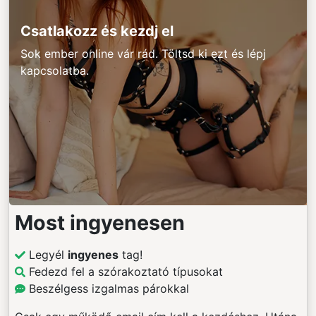
Csatlakozz és kezdj el
Sok ember online vár rád. Töltsd ki ezt és lépj
kapcsolatba.
Most ingyenesen
Legyél
ingyenes
tag!
Fedezd fel a szórakoztató típusokat
Beszélgess izgalmas párokkal