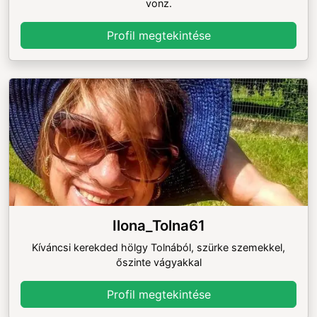
vonz.
Profil megtekintése
Ilona_Tolna61
Kíváncsi kerekded hölgy Tolnából, szürke szemekkel,
őszinte vágyakkal
Profil megtekintése