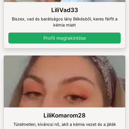
LiliVad33
Biszex, vad és barátságos lány Békésből, keres férfit a
kémia miatt
Profil megtekintése
LiliKomarom28
Türelmetlen, kíváncsi nő, akit a kémia vezet és a játék